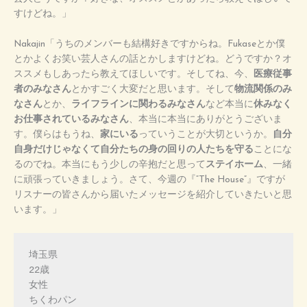
すけどね。」
Nakajin「うちのメンバーも結構好きですからね。Fukaseとか僕
とかよくお笑い芸人さんの話とかしますけどね。どうですか？オ
ススメもしあったら教えてほしいです。そしてね、今、
医療従事
者のみなさん
とかすごく大変だと思います。そして
物流関係のみ
なさん
とか、
ライフラインに関わるみなさん
など本当に
休みなく
お仕事されているみなさん
、本当に本当にありがとうございま
す。僕らはもうね、
家にいる
っていうことが大切というか。
自分
自身だけじゃなくて自分たちの身の回りの人たちを守る
ことにな
るのでね。本当にもう少しの辛抱だと思って
ステイホーム
、一緒
に頑張っていきましょう。さて、今週の『“The House”』ですが
リスナーの皆さんから届いたメッセージを紹介していきたいと思
います。」
埼玉県

22歳

女性

ちくわパン
