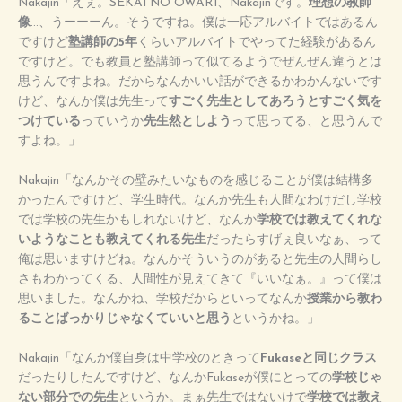
Nakajin「えぇ。SEKAI NO OWARI、Nakajinです。
理想の教師
像
…、うーーーん。そうですね。僕は一応アルバイトではあるん
ですけど
塾講師の5年
くらいアルバイトでやってた経験があるん
ですけど。でも教員と塾講師って似てるようでぜんぜん違うとは
思うんですよね。だからなんかいい話ができるかわかんないです
けど、なんか僕は先生って
すごく先生としてあろうとすごく気を
つけている
っていうか
先生然としよう
って思ってる、と思うんで
すよね。」
Nakajin「なんかその壁みたいなものを感じることが僕は結構多
かったんですけど、学生時代。なんか先生も人間なわけだし学校
では学校の先生かもしれないけど、なんか
学校では教えてくれな
いようなことも教えてくれる先生
だったらすげぇ良いなぁ、って
俺は思いますけどね。なんかそういうのがあると先生の人間らし
さもわかってくる、人間性が見えてきて『いいなぁ。』って僕は
思いました。なんかね、学校だからといってなんか
授業から教わ
ることばっかりじゃなくていいと思う
というかね。」
Nakajin「なんか僕自身は中学校のときって
Fukaseと同じクラス
だったりしたんですけど、なんかFukaseが僕にとっての
学校じゃ
ない部分での先生
というか。まぁ先生ではないけで
学校では教え