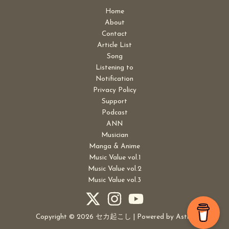
Home
About
Contact
Article List
Song
Listening to
Notification
Privacy Policy
Support
Podcast
ANN
Musician
Manga & Anime
Music Value vol.1
Music Value vol.2
Music Value vol.3
Copyright © 2026 セカ起こし | Powered by
Astra