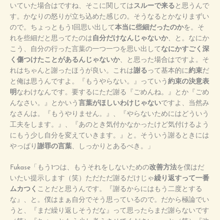
いていた場合はですね、そこに関しては
スルーで来る
と思うんで
す。かなりの怒りが立ち込めた感じの。そうなるとかなりまずい
ので。ちょっともう1回思い出して
本当に些細だったのか
を。そ
れを些細だと思ってたのは
自分だけなんじゃないか
、と。なにか
こう、自分の行った言葉の一つ一つを思い出して
なにかすごく深
く傷つけたことがあるんじゃないか
、と思った場合はですよ。そ
れはちゃんと謝ったほうが良い。これは
謝る
って基本的に
約束
だ
と俺は思うんですよ。『もうやらない。』っていう
約束の決意表
明
なわけなんです。要するにただ謝る『ごめんね。』とか『ごめ
んなさい。』とかいう
言葉がほしいわけじゃない
ですよ、当然み
なさんは。『もうやりません。』、『やらないためにはどういう
工夫をします。』、『あのとき気付かなかったけど気付けるよう
にもう少し自分を変えていきます。』と。そういう謝るときには
やっぱり
謝罪の言葉
、しっかりとあるべき。」
Fukase「もう1つは、もうそれをしないための
改善方法
を僕はだ
いたい提示します（笑）ただただ謝るだけじゃ
繰り返すって一番
ムカつく
ことだと思うんです。『謝るからにはもう二度とする
な』、と。僕はまぁ自分でそう思っているので。だから極論でい
うと、『まだ繰り返しそうだな』って思ったらまだ謝らないです