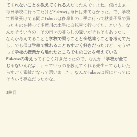
てくれないことを教えてくれる人
だったんですよね。僕はまぁ、
毎日学校に行ってたけどFukaseは毎日は来てなかった。で、学校
で授業受けてる間にFukaseは多摩川の土手に行って駄菓子屋で買
ったものを持って多摩川の土手に自転車で行ってた、という。な
んかそういうの、その日々の暮らしの違いがそもそもあったし、
なんか考えてることも
学校で習うことと全然違うことを考えてた
し。でも僕は
学校で教わることもすごく好きだった
けど、そうや
って
学校の授業から離れたところでものごとを考えている
Fukaseの考え
ってすごく好きだったので、なんか『
学校が全て
じゃないんだよ
。』っていうのを教えてくれる先生ってもしいた
らすごく素敵だなって思いました。なんかFukaseは僕にとっては
そういう存在だったかな。
3曲目