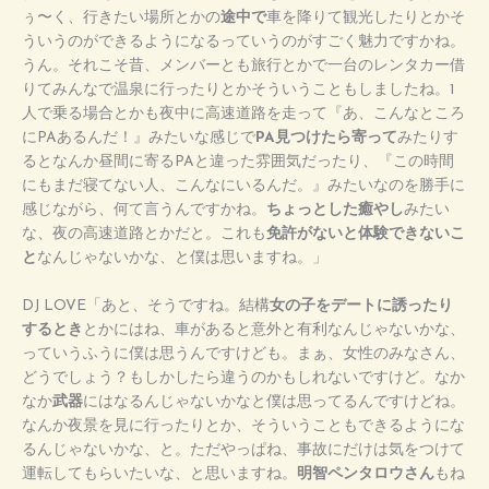
ぅ〜く、行きたい場所とかの
途中で
車を降りて観光したりとかそ
ういうのができるようになるっていうのがすごく魅力ですかね。
うん。それこそ昔、メンバーとも旅行とかで一台のレンタカー借
りてみんなで温泉に行ったりとかそういうこともしましたね。1
人で乗る場合とかも夜中に高速道路を走って『あ、こんなところ
にPAあるんだ！』みたいな感じで
PA見つけたら寄って
みたりす
るとなんか昼間に寄るPAと違った雰囲気だったり、『この時間
にもまだ寝てない人、こんなにいるんだ。』みたいなのを勝手に
感じながら、何て言うんですかね。
ちょっとした癒やし
みたい
な、夜の高速道路とかだと。これも
免許がないと体験できないこ
と
なんじゃないかな、と僕は思いますね。」
DJ LOVE「あと、そうですね。結構
女の子をデートに誘ったり
するとき
とかにはね、車があると意外と有利なんじゃないかな、
っていうふうに僕は思うんですけども。まぁ、女性のみなさん、
どうでしょう？もしかしたら違うのかもしれないですけど。なか
なか
武器
にはなるんじゃないかなと僕は思ってるんですけどね。
なんか夜景を見に行ったりとか、そういうこともできるようにな
るんじゃないかな、と。ただやっぱね、事故にだけは気をつけて
運転してもらいたいな、と思いますね。
明智ペンタロウさん
もね