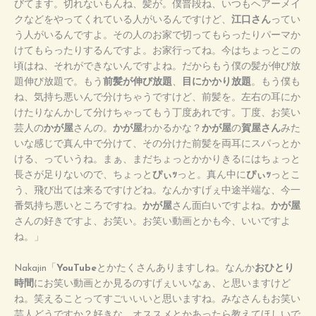
びてます。切れないもんね、髪が。僕普段ね、いつもヘアーメイ
クなどをやってくれている人がいるんですけど、
江口さん
ってい
う人がいるんですよ。その人のお家で切ってもらったりパーマか
けてもらったりするんですよ。お家行ってね。今はちょっとこの
頃はね、それができないんですよね。だからもう僕の髪が伸び放
題伸び放題で。もう
前髪が伸び放題
、
目にかかり放題
。もう僕も
ね、気持ち悪いんで分けちゃうですけど、前髪を。左右の耳にか
けたりなんかして分けちゃってもう丁度あれです。丁度、お笑い
芸人の
かが屋
さんの。
かが屋
わかるかな？
かが屋
の
賀屋さん
みた
いな感じで真ん中で分けて、その分けた前髪を両耳にスパっとか
ける、っていうね。まぁ、まだちょっとかかりきるにはちょっと
長さが足りないので、ちょっと
ぴぃｯ
っと。真ん中に
ぴぃｯ
っとこ
う、飛び出ては来るですけどね。なんかすげぇ中途半端な、今一
番気持ち悪いところですね。
かが屋
さん面白いですよね。
かが屋
さんの好きですよ、お笑い。お笑い動画とかも今、いいですよ
ね。」
Nakajin「
YouTube
とかたくさんありますしね。なんか
おひとり
時間
にお笑い動画とか見るのすげぇいいなぁ、と思いますけど
ね。笑えることってすごいいいと思いますね。みなさんもお笑い
芸人どうですか？好きな、オススメとかあったら教えてほしいで