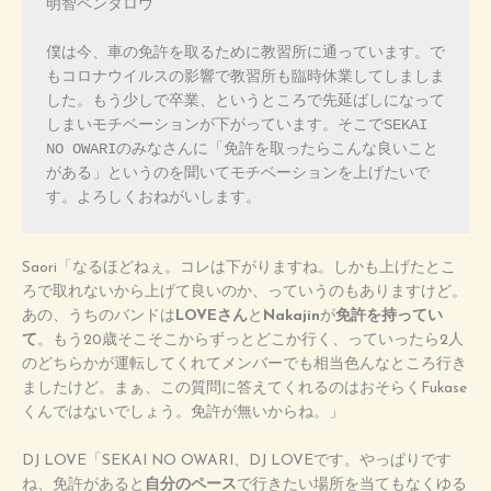
明智ペンタロウ

僕は今、車の免許を取るために教習所に通っています。で
もコロナウイルスの影響で教習所も臨時休業してしましま
した。もう少しで卒業、というところで先延ばしになって
しまいモチベーションが下がっています。そこでSEKAI 
NO OWARIのみなさんに「免許を取ったらこんな良いこと
がある」というのを聞いてモチベーションを上げたいで
す。よろしくおねがいします。
Saori「なるほどねぇ。コレは下がりますね。しかも上げたとこ
ろで取れないから上げて良いのか、っていうのもありますけど。
あの、うちのバンドは
LOVEさん
と
Nakajin
が
免許を持ってい
て
。もう20歳そこそこからずっとどこか行く、っていったら2人
のどちらかが運転してくれてメンバーでも相当色んなところ行き
ましたけど。まぁ、この質問に答えてくれるのはおそらくFukase
くんではないでしょう。免許が無いからね。」
DJ LOVE「SEKAI NO OWARI、DJ LOVEです。やっぱりです
ね、免許があると
自分のペース
で行きたい場所を当てもなくゆる