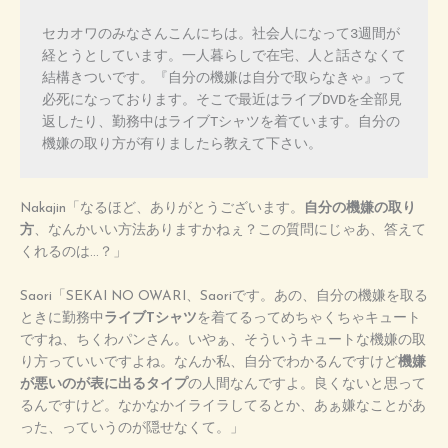
セカオワのみなさんこんにちは。社会人になって3週間が
経とうとしています。一人暮らしで在宅、人と話さなくて
結構きついです。『自分の機嫌は自分で取らなきゃ』って
必死になっております。そこで最近はライブDVDを全部見
返したり、勤務中はライブTシャツを着ています。自分の
機嫌の取り方が有りましたら教えて下さい。
Nakajin「なるほど、ありがとうございます。
自分の機嫌の取り
方
、なんかいい方法ありますかねぇ？この質問にじゃあ、答えて
くれるのは…？」
Saori「SEKAI NO OWARI、Saoriです。あの、自分の機嫌を取る
ときに勤務中
ライブTシャツ
を着てるってめちゃくちゃキュート
ですね、ちくわパンさん。いやぁ、そういうキュートな機嫌の取
り方っていいですよね。なんか私、自分でわかるんですけど
機嫌
が悪いのが表に出るタイプ
の人間なんですよ。良くないと思って
るんですけど。なかなかイライラしてるとか、あぁ嫌なことがあ
った、っていうのが隠せなくて。」