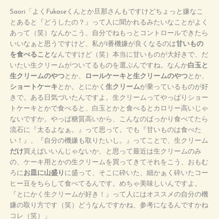
Saori「よくFukaseくんとか旦那さんもですけどちょっと嫌なこ
とあると『どうしたの？』って人に聞かれるみたいなことがよく
あって（笑）なんかこう、自分でねもっとコントロールできたら
いいなぁと思うですけど、私が1番機嫌が良くなるのは
甘いもの
を食べること
なんですけど（笑）本当に甘いものが大好きで、だ
いたい生クリームがついてるものを選ぶんですね。なんか
白玉と
生クリームのやつ
とか、
ロールケーキと生クリームのやつ
とか、
ショートケーキ
とか。とにかく
生クリーム
が乗っているものが好
きで。ある日気づいたんですよ。生クリームってやっぱりショー
トケーキとかで食べると、白玉とかと食べるとカロリー高いじゃ
ないですか。やっぱ糖質高いから、こんなのばっかり食べてたら
流石に『太るよなぁ。』って思って。でも『甘いものは食べた
い！』、『自分の機嫌も取りたいし。』ってことで、生クリーム
だけ
買えばいいんじゃないか、と思って最近は生クリームのみ
の、ケーキ用とかの生クリームを買ってきてそれをこう、おもむ
ろに
お皿に山盛り
に盛って、そこに砕いた、細かぁく砕いたコー
ヒー豆をちらして食べてるんです。めちゃ美味しいんですよ。
『とにかく生クリームが好き！』って人にはオススメの自分の機
嫌の取り方です（笑）どうなんですかね、参考になるんですかね
コレ（笑）」