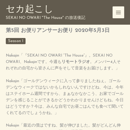
内
セカ起こし
容
を
SEKAI NO OWARI "The House" の放送後記
ス
キ
第5回 お便りアンサーお便り 2020年5月3日
ッ
プ
Season 1
Nakajin「『SEKAI NO OWARI “The House”』。SEKAI NO
OWARI、Nakajinです。今週も
リモートラジオ
。メンバー4人そ
れぞれの自宅から皆さんに声をそして音楽をお届けします。」
Nakajin「ゴールデンウィークに入って参りましたねぇ。ゴール
デンなウィークではないかもしれないんですけどね、今は。今年
はステイホーム週間ですから、まぁなかなかこう、お家でゴール
デンを感じることができるかどうかわかりませんけどもね。今日
はどうですか？今は、みんな自宅でお昼ごはんでも食べて聞いて
くれてるのでしょうかね。」
Nakajin「最近の僕はですね、髪が伸びました。髪がどんどん伸