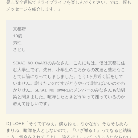
是非安全運転でドライブライフを楽しんでください。では、僕も
メッセージを紹介します。」
京都府

19歳

男性

さとし

SEKAI NO OWARIのみなさん、こんにちは。僕は京都に住
む大学生です。先日、小学生のころからの友達と些細なこ
とで口論になってしましました。もう1ヶ月近く話をして
いません。謝りたいのですがどうやって謝ればいいのかわ
かりせん。SEKAI NO OWARIのメンバーのみなさんも幼馴
染と聞きました。喧嘩したときどうやって謝っているのか
教えてほしいです。
DJ LOVE「そうですねぇ。僕もねぇ、なかなか。そもそもあん
まりね、喧嘩を人としないので。『いざ謝る！』ってなると結構
こう、気合を入れて『よし、謝るぞ！』っていうふうにならない