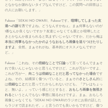
となかなか謝れないタイプなんですけど。この質問への回答はこ
の人にお願いします。」
Fukase「SEKAI NO OWARI、Fukaseです。
喧嘩してしまった友
達への謝り方
ですよね。どうなんすかねぇ。まぁ何事もないのが
1番なんか良くないですか？友達じゃなくても親とか喧嘩したと
きとかなんか改まられると気まずいじゃないですか。だから俺は
本当に何事もなかったかのようなおもしろ画像を送りつけたりし
ますよ
、全然。まぁそれがね、基本的にオススメなんですけ
ど。」
Fukase「これね、その
些細なことで口論
って言ってるんでまぁそ
れで良いんじゃないかと思うんですけど。これが万が一ですよ、
これが万が一、
向こうは些細なことだと思ってなかった場合
です
よね。その、結構深く傷ついていると。まぁその
さとしさん
的に
は
些細なこと
だと思ってたかもしれないけども。『アレはちょっ
と、無いよ。』っていう感じだとすると、
おもしろ画像を無視さ
れる
というとんでもない事態に陥るわけですよ。まぁ、おもしろ
画像じゃなくても『SEKAI NO OWARIのラジオにお前の話した
らラジオで読まれたぞ。』と言うのでも良いかもですけど、傷つ