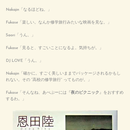
Nakajin「なるほどね。」
Fukase「楽しい。なんか修学旅行みたいな映画を見な。」
Saori「うん。」
Fukase「見ると、すごいことになるよ。気持ちが。」
DJ LOVE「うん。」
Nakajin「確かに。すごく美しいままでパッケージされるかもし
れない。その “高校の修学旅行” ってものが。」
Fukase「そんなね、あべぷーには『
夜のピクニック
』をおすすめ
するわ。」