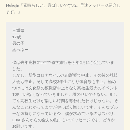
Nakajin「素晴らしい、喜ばしいですね。早速メッセージ紹介し
ます。」
三重県

17歳

男の子

あべぷー

僕は去年高校2年生で修学旅行を今年2月に予定していま
した。

しかし、新型コロナウイルスの影響で中止。その後の球技
大会も中止。そして高校3年生になり体育祭も中止。極め
つけには文化祭の模擬店中止となり高校生最大のイベント 
TOP 4がなくなっていきました。誰のせいでもない。まし
てや高校生だけが楽しい時間を奪われたわけじゃない。そ
んなことわかってますがやっぱり悔しいです。そんなブル
ーな気持ちになっている今、僕が求めているのはズバリ、
LOVEさんからの全力の励ましのメッセージです。どうか
お願いです。
