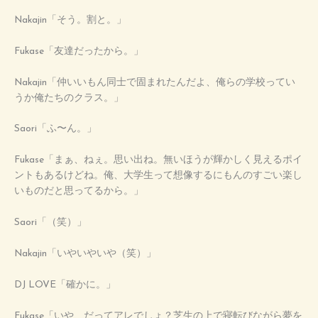
Nakajin「そう。割と。」
Fukase「友達だったから。」
Nakajin「仲いいもん同士で固まれたんだよ、俺らの学校ってい
うか俺たちのクラス。」
Saori「ふ〜ん。」
Fukase「まぁ、ねぇ。思い出ね。無いほうが輝かしく見えるポイ
ントもあるけどね。俺、大学生って想像するにもんのすごい楽し
いものだと思ってるから。」
Saori「（笑）」
Nakajin「いやいやいや（笑）」
DJ LOVE「確かに。」
Fukase「いや、だってアレでしょ？芝生の上で寝転びながら夢を