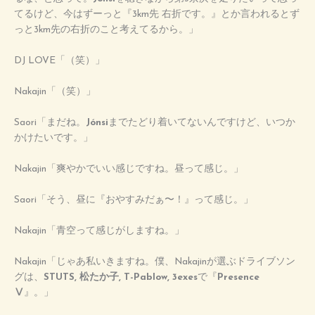
てるけど、今はずーっと『3km先 右折です。』とか言われるとず
っと3km先の右折のこと考えてるから。」
DJ LOVE「（笑）」
Nakajin「（笑）」
Saori「まだね。
Jónsi
までたどり着いてないんですけど、いつか
かけたいです。」
Nakajin「爽やかでいい感じですね。昼って感じ。」
Saori「そう、昼に『おやすみだぁ〜！』って感じ。」
Nakajin「青空って感じがしますね。」
Nakajin「じゃあ私いきますね。僕、Nakajinが選ぶドライブソン
グは、
STUTS, 松たか子, T-Pablow, 3exes
で『
Presence
Ⅴ
』。」