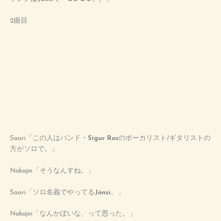
2曲目
Saori「この人はバンド・
Sigur Ros
のボーカリスト/ギタリストの
方がソロで。」
Nakajin「そうなんすね。」
Saori「ソロ名義でやってる
Jónsi
。」
Nakajin「なんかぽいな、って思った。」