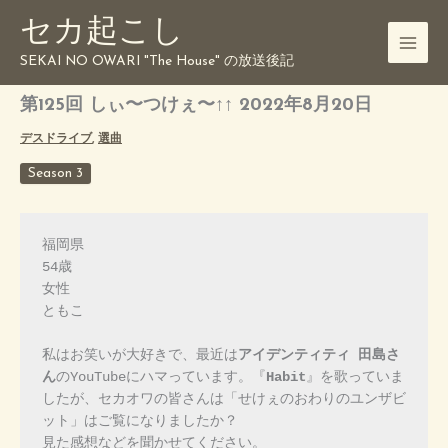
内
セカ起こし
容
を
SEKAI NO OWARI "The House" の放送後記
ス
キ
第125回 しぃ〜つけぇ〜↑↑ 2022年8月20日
ッ
デスドライブ
,
選曲
プ
Season 3
福岡県

54歳

女性

ともこ

私はお笑いが大好きで、最近は
アイデンティティ 田島さ
ん
のYouTubeにハマっています。『
Habit
』を歌っていま
したが、セカオワの皆さんは「せけぇのおわりのユンザビ
ット」はご覧になりましたか？

見た感想などを聞かせてください。