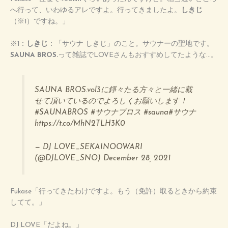
へ行って、いわゆるアレですよ。行ってきましたよ。
しきじ
（※1）ですね。」
※1：
しきじ
：「サウナ しきじ」のこと。サウナーの聖地です。
SAUNA BROS.
って雑誌でLOVEさんもおすすめしてたような…。
SAUNA BROS.vol3に錚々たる方々と一緒に載
せて頂いているのでよろしくお願いします！
#SAUNABROS
#サウナブロス
#sauna
#サウナ
https://t.co/MhN2TLH3K0
— DJ LOVE_SEKAINOOWARI
(@DJLOVE_SNO)
December 28, 2021
Fukase「行ってきたわけですよ。もう（免許）取るときから約束
してて。」
DJ LOVE「だよね。」