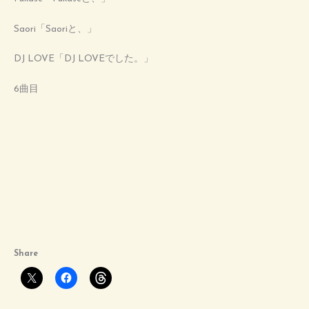
Saori「Saoriと、」
DJ LOVE「DJ LOVEでした。」
6曲目
Share