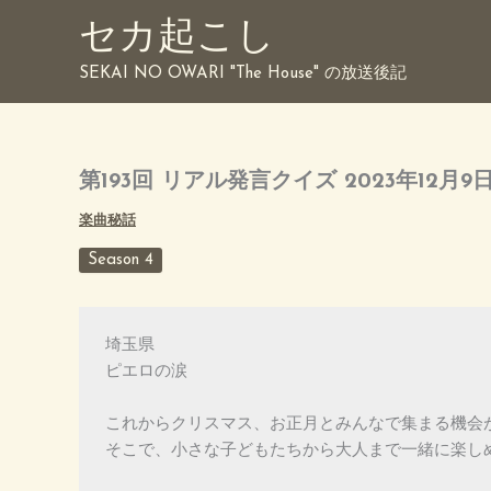
内
セカ起こし
容
を
SEKAI NO OWARI "The House" の放送後記
ス
キ
ッ
プ
第193回 リアル発言クイズ 2023年12月9
楽曲秘話
Season 4
埼玉県

ピエロの涙

これからクリスマス、お正月とみんなで集まる機会が
そこで、小さな子どもたちから大人まで一緒に楽し