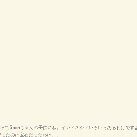
。』ってSaoriちゃんの子供にね。インドネシアいろいろあるわけ
持ったのは宝石だったわけ。」