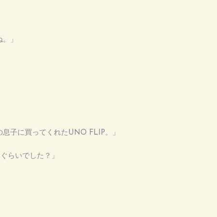
ね。」
で私の息子に買ってくれたUNO FLIP。」
人ぐらいでした？」