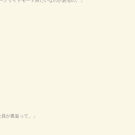
にダークサイドモードみたいなのがあるの。」
」
全員が裏返って。」