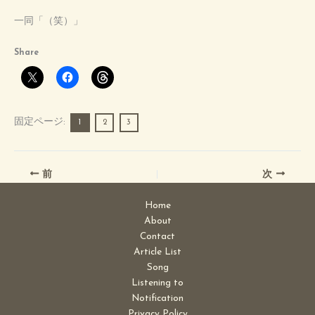
一同「（笑）」
Share
固定ページ:
1
2
3
前
次
Home
About
Contact
Article List
Song
Listening to
Notification
Privacy Policy