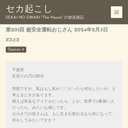
内
セカ起こし
容
を
SEKAI NO OWARI "The House" の放送後記
ス
キ
第201回 超安全運転おじさん 2024年2月3日
ッ
デスドラ
プ
Season 4
千葉県
爪切りの刃の部分
突然ですが、私はもし私が〇〇だったら何をしたいか、と
考えるときがあります。
例えば有名なアイドルだったら、とか。世界で1番偉い人
だったら、みたいな感じです。
セカオワの皆さんは、もし生まれ変わるなら何になって、
何をしてみたいですか？