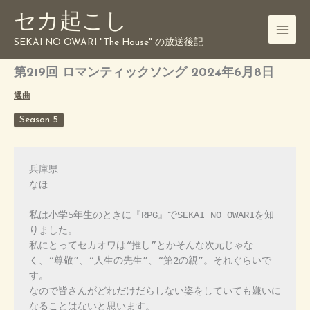
内
セカ起こし
容
を
SEKAI NO OWARI "The House" の放送後記
ス
キ
第219回 ロマンティックソング 2024年6月8日
ッ
選曲
プ
Season 5
兵庫県
なほ
私は小学5年生のときに『RPG』でSEKAI NO OWARIを知
りました。
私にとってセカオワは“推し”とかそんな次元じゃな
く、“尊敬”、“人生の先生”、“第2の親”。それぐらいで
す。
なので皆さんがどれだけだらしない姿をしていても嫌いに
なることはないと思います。