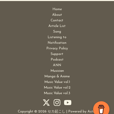
Home
About
Contact
Article List
Song
Listening to
Notification
Privacy Policy
Support
Podcast
ANN
Musician
Manga & Anime
Music Value vol.1
Music Value vol.2
Music Value vol.3
Copyright © 2026 セカ起こし | Powered by
Astra