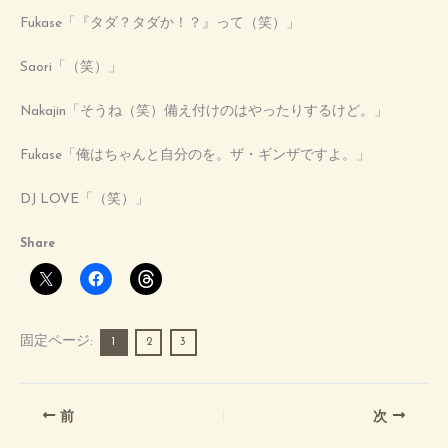
Fukase「『タダ？タダか！？』って（笑）」
Saori「（笑）」
Nakajin「そうね（笑）備え付けのはやったりするけど。」
Fukase「俺はちゃんと自分のを。ザ・ギンザですよ。」
DJ LOVE「（笑）」
Share
固定ページ:
1
2
3
前
次