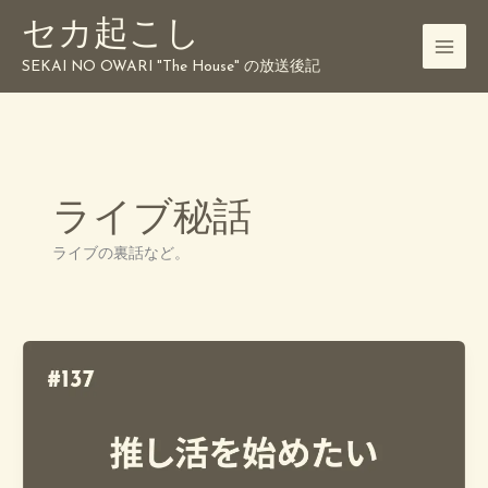
内
セカ起こし
容
を
SEKAI NO OWARI "The House" の放送後記
ス
キ
ッ
プ
ライブ秘話
ライブの裏話など。