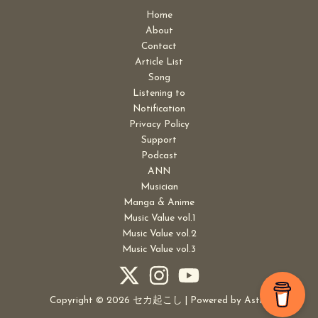
Home
About
Contact
Article List
Song
Listening to
Notification
Privacy Policy
Support
Podcast
ANN
Musician
Manga & Anime
Music Value vol.1
Music Value vol.2
Music Value vol.3
Copyright © 2026 セカ起こし | Powered by
Astra