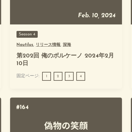
Season 4
Nautilus
,
リリース情報
,
深海
第202回 俺のボルケーノ 2024年2月
10日
固定ページ:
1
2
3
4