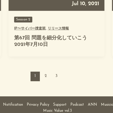
Season 2
IP〜サイバー捜査班
,
リリース情報
第67回 問題を細分化していこう
2021年7月10日
1
2
3
Notification
Privacy Policy
Support
Podcast
ANN
Musici
Music Value vol.3