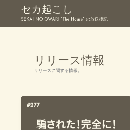
内
セカ起こし
容
を
SEKAI NO OWARI "The House" の放送後記
ス
キ
ッ
プ
リリース情報
リリースに関する情報。