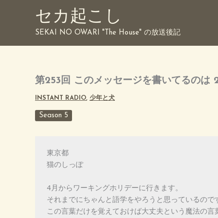
内
セカ起こし
容
を
SEKAI NO OWARI "The House" の放送後記
ス
キ
ッ
プ
第253回 このメッセージを書いてるのは 2
INSTANT RADIO
,
少年と犬
Season 5
東京都
猫のしっぽ
4月からワーキングホリデーに行きます。
それまでにちゃんと語学をやろうと思っているので
この言葉だけを覚えておけば大丈夫という魔法の言