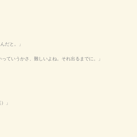
なんだと。」
こないっていうかさ、難しいよね。それ出るまでに。」
（笑）」