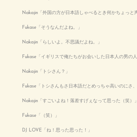
Nakajin「外国の方が日本語しゃべるとき何かちょっ
Fukase「そうなんだよね。」
Nakajin「らしいよ。不思議だよね。」
Fukase「イギリスで俺たちがお会いした日本人の男の
Nakajin「トシさん？」
Fukase「トシさんもさ日本語だとめっちゃ高いのに
Nakajin「すごいよね！落差すげぇなって思った（笑）
Fukase「（笑）」
DJ LOVE「ね！思った思った！」