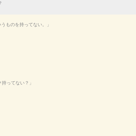
？
というものを持ってない。」
ック持ってない？」