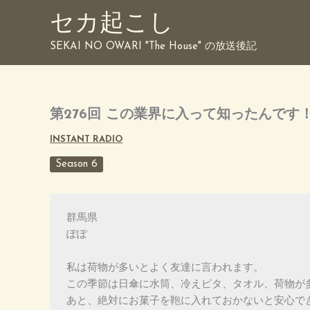
内
セカ起こし
容
を
SEKAI NO OWARI "The House" の放送後記
ス
キ
ッ
プ
第276回 この業界に入って知ったんです！ 
INSTANT RADIO
Season 6
群馬県
ぽぽ
私は荷物が多いとよく友達に言われます。
この季節は日傘に水筒、冷えピタ、タオル、荷物が
あと、絶対にお菓子を鞄に入れておかないと安心で